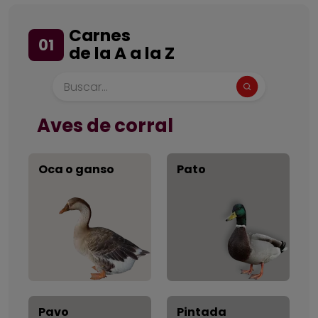
Carnes
01
de la A a la Z
Título
Aves de corral
Oca o ganso
Pato
Pavo
Pintada